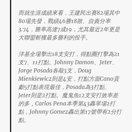
而就生涯成績來看，王建民出賽82場其中
80場先發，戰績46勝18敗、自責分率
3.74，勝率高達7成19，尤其最近2年更是
大聯盟斬獲最多勝利的投手。
洋基全場擊出18支安打，得點圈打擊為21
支7、11打點。Johnny Damon、Jeter、
Jorge Posada各敲3支，Doug
Mienkiewicz則是4安，打點方面Cano貢
獻5打點表現最佳，Posada為3打點、
Jeter則是2打點。魔鬼魚12支安打效率差
的多，Carlos Pena本季第43轟單場2打
點，Johnny Gomez轟出第17號帶有2分打
點。