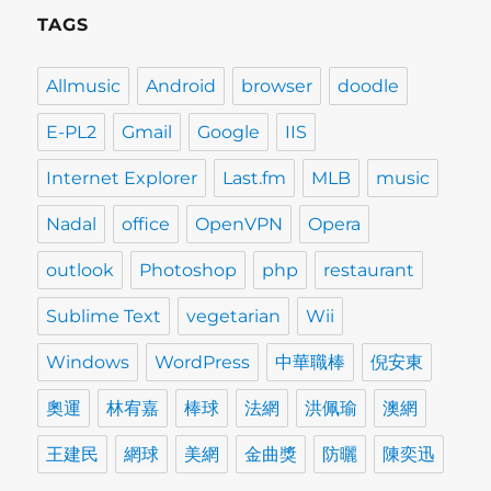
TAGS
Allmusic
Android
browser
doodle
E-PL2
Gmail
Google
IIS
Internet Explorer
Last.fm
MLB
music
Nadal
office
OpenVPN
Opera
outlook
Photoshop
php
restaurant
Sublime Text
vegetarian
Wii
Windows
WordPress
中華職棒
倪安東
奧運
林宥嘉
棒球
法網
洪佩瑜
澳網
王建民
網球
美網
金曲獎
防曬
陳奕迅