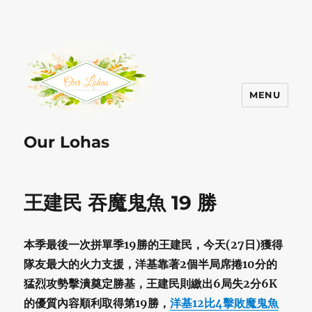
MENU
Our Lohas
王建民 吞魔鬼魚 19 勝
本季最後一次拼單季19勝的王建民，今天(27日)獲得
隊友最大的火力支援，洋基靠著2個半局席捲10分的
猛烈攻勢擊潰奠定勝基，王建民則繳出6局失2分6K
的優質內容順利取得第19勝，
洋基12比4擊敗魔鬼魚