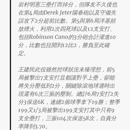
岩村明憲三壘打而掉分，但隊友不久後也
在第4局由Derek Jeter陽春砲以及守備失
誤攻下2分超前比數。第5與第6局洋基頻
放煙火，利用2次四死球以及12支安打、
包括Robinson Cano的3分砲合計灌進10
分，比數也拉開到12比2，勝負至此確
定。
王建民此役雖然控球狀況未臻理想，前5
局被擊出7支安打且都讓對手上壘，卻能
將失分壓低到2分，關鍵除滾地球適時出
現還有6次三振的壓制。總計6局7安打2失
分3保送6K，連續2個球季拿下19勝；整季
199又1/3局被擊出199支安打其中只有9
支全壘打，三振104次保送58次，自責分
率降到3.70。