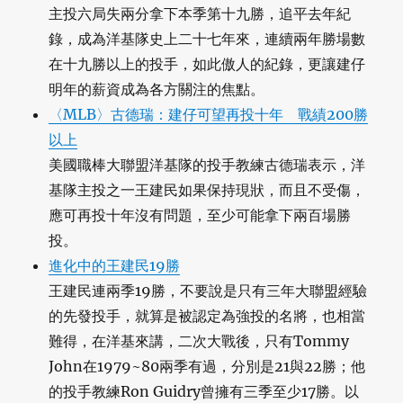
主投六局失兩分拿下本季第十九勝，追平去年紀
錄，成為洋基隊史上二十七年來，連續兩年勝場數
在十九勝以上的投手，如此傲人的紀錄，更讓建仔
明年的薪資成為各方關注的焦點。
〈MLB〉古德瑞：建仔可望再投十年 戰績200勝
以上
美國職棒大聯盟洋基隊的投手教練古德瑞表示，洋
基隊主投之一王建民如果保持現狀，而且不受傷，
應可再投十年沒有問題，至少可能拿下兩百場勝
投。
進化中的王建民19勝
王建民連兩季19勝，不要說是只有三年大聯盟經驗
的先發投手，就算是被認定為強投的名將，也相當
難得，在洋基來講，二次大戰後，只有Tommy
John在1979~80兩季有過，分別是21與22勝；他
的投手教練Ron Guidry曾擁有三季至少17勝。以