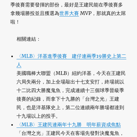
季後賽需要發揮的部份，最好是王建民能在季後賽多
拿幾場勝投並且獲選為
世界大賽
MVP，那就真的太屌
啦！
相關連結：
〈MLB〉洋基進季後賽 建仔連兩季19勝史上第二
人
美國職棒大聯盟（MLB）紐約洋基，今天在王建民
六局失兩分，加上全場敲出十七支安打，終場就以
十二比四大勝魔鬼魚，完成連續十三個球季晉級季
後賽的紀錄，而拿下十九勝的「台灣之光」王建
民，也是洋基隊史上，第二位連續兩年勝場都達到
十九場以上的投手。
〈MLB〉王建民連兩年十九勝 明年薪資成焦點
「台灣之光」王建民今天在客場先發對決魔鬼魚，