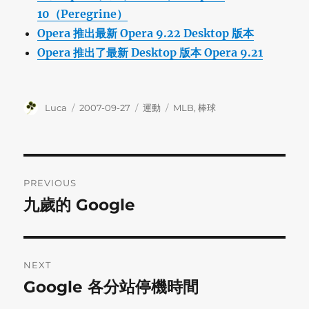
10（Peregrine）
Opera 推出最新 Opera 9.22 Desktop 版本
Opera 推出了最新 Desktop 版本 Opera 9.21
Author
Posted
Categories
Tags
Luca
2007-09-27
運動
MLB
,
棒球
on
Post
PREVIOUS
navigation
九歲的 Google
Previous
post:
NEXT
Google 各分站停機時間
Next
post: