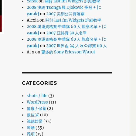
Yarak
on
關於 last.fm Widgets 詳細教學
2008 澳網 Tsonga 與 Djokovic 爭冠 + [::
yarak]
on
2007 美網公開賽落幕
Alexia
on
關於 last.fm Widgets 詳細教學
2008 奧運資格賽 中華隊 60 人 觀察名單 + [::
yarak]
on
2007 亞錦賽 30 人名單
i, Changhua County”
2008 奧運資格賽 中華隊 60 人 觀察名單 + [::
yarak]
on
2007 世界盃 24 人 & 亞錦賽 60 人
At x
on
更多的 Sony Ericsson W910i
CATEGORIES
shots / life
(3)
WordPress
(11)
健康 / 保養
(2)
數位3C
(10)
視聽娛樂
(35)
運動
(55)
雜項
(15)