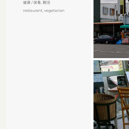
Categories
健康 / 保養
,
雜項
Tags
restaurant
,
vegetarian