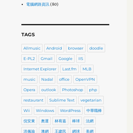
電腦網路資訊
(80)
TAGS
Allmusic
Android
browser
doodle
E-PL2
Gmail
Google
IIS
Internet Explorer
Last.fm
MLB
music
Nadal
office
OpenVPN
Opera
outlook
Photoshop
php
restaurant
Sublime Text
vegetarian
Wii
Windows
WordPress
中華職棒
倪安東
奧運
林宥嘉
棒球
法網
洪佩瑜
澳網
王建民
網球
美網