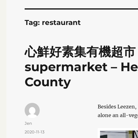
Tag:
restaurant
心鮮好素集有機超市 / 
supermarket – H
County
Besides Leezen, 
alone an all-veg
Author
Jen
Posted
2020-11-13
on