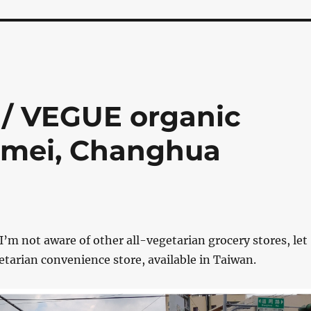
VEGUE organic
emei, Changhua
I’m not aware of other all-vegetarian grocery stores, let
etarian convenience store, available in Taiwan.