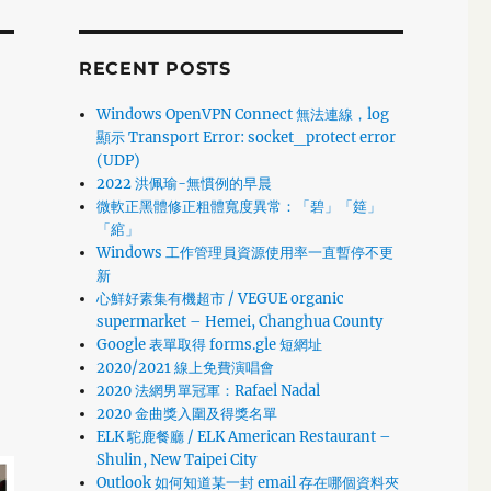
RECENT POSTS
Windows OpenVPN Connect 無法連線，log
顯示 Transport Error: socket_protect error
(UDP)
2022 洪佩瑜-無慣例的早晨
微軟正黑體修正粗體寬度異常：「碧」「筵」
「綰」
Windows 工作管理員資源使用率一直暫停不更
新
心鮮好素集有機超市 / VEGUE organic
supermarket – Hemei, Changhua County
Google 表單取得 forms.gle 短網址
2020/2021 線上免費演唱會
2020 法網男單冠軍：Rafael Nadal
2020 金曲獎入圍及得獎名單
ELK 駝鹿餐廳 / ELK American Restaurant –
Shulin, New Taipei City
Outlook 如何知道某一封 email 存在哪個資料夾