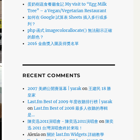
蛋奶樹蔬食餐廳食記 My visit to “Egg Milk
Tree” – a Vegan/Vegetarian Restaurant
如何在 Google 試算表 Sheets 插入多行或多
列？
php 函式 imagecolorallocate() 無法顯示正確
的顏色？
2016 金曲獎入圍及得獎名單
RECENT COMMENTS
2007 美網公開賽落幕 | yarak
on
王建民 18 勝
皇家
Last.fm Best of 2009 年度收聽排行榜 | yarak
on
Last.fm Best of 2008 最多人收聽的專輯
是…
陳奕迅2011演唱會 - 陳奕迅2011演唱會
on
陳奕
迅 2011 台灣演唱會終於來啦！
Alexia
on
關於 last.fm Widgets 詳細教學