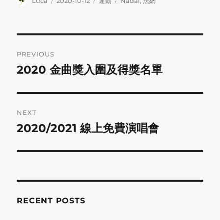
Author
Posted
Categories
Tags
Luca
2020-10-12
運動
Nadal
,
法網
on
Post
PREVIOUS
navigation
2020 金曲獎入圍及得獎名單
Previous
post:
NEXT
2020/2021 線上免費演唱會
Next
post:
RECENT POSTS