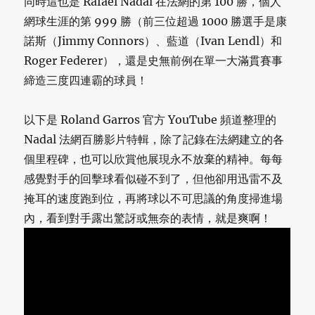
同時這也是 Rafael Nadal 在法網的第 100 勝，個人
網球生涯的第 999 勝（前三位超過 1000 勝選手是康
諾斯（Jimmy Connors）、藍道（Ivan Lendl）和
Roger Federer），還是史無前例在單一大滿貫賽事
締造三度四連霸的球員！
以下是 Roland Garros 官方 YouTube 頻道整理的
Nadal 法網百勝影片特輯，除了記錄在法網建立的各
個里程碑，也可以欣賞他展現永不放棄的精神。每每
感覺對手的回擊球看似碰不到了，但他卻用迅雷不及
掩耳的速度跑到位，再將球以不可思議的角度掃進場
內，看到對手露出驚訝或無奈的表情，就是爽啊！