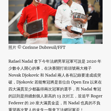
照片 © Corinne Dubreuil/FFT
Rafael Nadal 拿下今年法網男單冠軍可說是 2020 年
少數令人開心的事，在決賽開打前頭號兩大種子
Novak Djokovic 和 Nadal 兩人各有記錄要達成或突
破，Djokovic 若能奪冠將是首位自 Open Era 以來在
四大滿貫至少都贏得兩次冠軍的選手，而 Nadal 奪冠
的話則是持續創個人新高的 13 次封王，並追平 Roger
Federer 的 20 座大滿貫金盃，而 Nadal 也真的不負
重望再次驚人的未失一盤拿下法網冠軍盃！