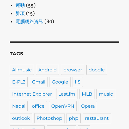
運動
(55)
雜項
(15)
電腦網路資訊
(80)
TAGS
Allmusic
Android
browser
doodle
E-PL2
Gmail
Google
IIS
Internet Explorer
Last.fm
MLB
music
Nadal
office
OpenVPN
Opera
outlook
Photoshop
php
restaurant