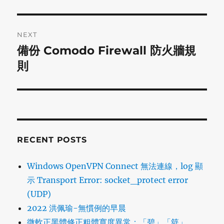
NEXT
備份 Comodo Firewall 防火牆規
Next
post:
則
RECENT POSTS
Windows OpenVPN Connect 無法連線，log 顯
示 Transport Error: socket_protect error
(UDP)
2022 洪佩瑜-無慣例的早晨
微軟正黑體修正粗體寬度異常：「碧」「筵」