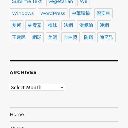
Sublime Text
vegetarian
Wii
Windows
WordPress
中華職棒
倪安東
奧運
林宥嘉
棒球
法網
洪佩瑜
澳網
王建民
網球
美網
金曲獎
防曬
陳奕迅
ARCHIVES
Archives
Home