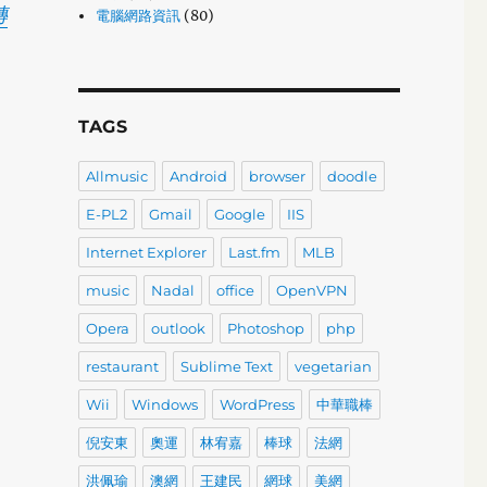
轉
電腦網路資訊
(80)
TAGS
Allmusic
Android
browser
doodle
E-PL2
Gmail
Google
IIS
Internet Explorer
Last.fm
MLB
music
Nadal
office
OpenVPN
Opera
outlook
Photoshop
php
restaurant
Sublime Text
vegetarian
Wii
Windows
WordPress
中華職棒
倪安東
奧運
林宥嘉
棒球
法網
洪佩瑜
澳網
王建民
網球
美網