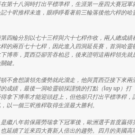
要在第十八洞時打出平標準桿，生涯第一座四大賽冠軍
一記十呎推桿未進，眼睜睜看著前三輪落後他六桿的哈
。
頓第四輪分別以七十三桿與六十七桿作收，兩人總成績
七桿的兩百七十七桿，因此進入四洞延長賽，首洞哈靈
拿下博蒂，賈西亞卻苦吞柏忌，後來證明這兩桿領先就
負關鍵。
靈頓不會想讓領先優勢就此溜走，他與賈西亞接下來兩
的成績，最後一洞哈靈頓採謹慎的打點（lay up）打
亞得拿下博蒂才能迎頭趕上，但他卻只打出平標準桿，
氣，以一個三呎推桿取得生涯最大勝利。
，是繼八年前保羅勞瑞拿下冠軍後，歐洲選手首度贏得
，也延續了近來四大賽新人倍出的趨勢。四月的美國高