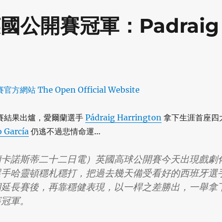
 英國公開賽冠軍：Padraig
開賽結果出爐，愛爾蘭選手
Pádraig Harrington
拿下生涯首座四
o García
仍逃不過悲情命運…
蘭卡諾斯蒂二十二日電）英國高球公開賽今天出現戲劇
選手哈靈頓穩札穩打，把過去幾天備受看好的西班牙選
洞延長賽後，再靠穩健表現，以一桿之差勝出，一舉拿
賽冠軍。