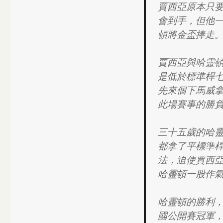
賈西亞原本只
會到手，但他
頓將金盃捧走
賈西亞與哈靈
是低於標準桿
先來個下馬威
此場賽事的勝
三十五歲的哈
都拿了平標準桿
法，迫使賈西
哈靈頓一股作
哈靈頓的勝利
國公開賽冠軍