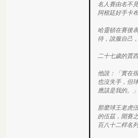
名人賽由名不
阿根廷好手卡
哈靈頓在賽後
待，說服自己
二十七歲的賈
他說：「實在
也沒失手，但
應該是我的。
那麼球王老虎
的伍茲，開賽
百八十二桿名