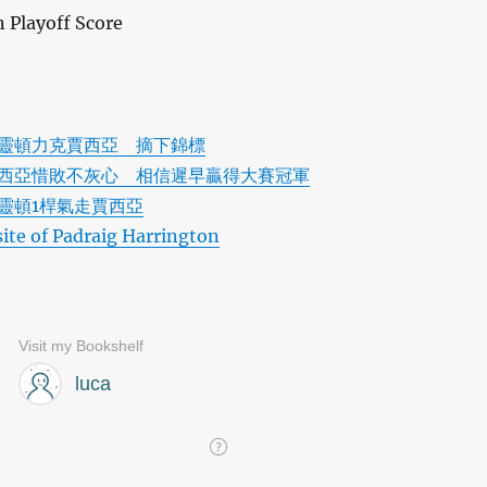
靈頓力克賈西亞 摘下錦標
西亞惜敗不灰心 相信遲早贏得大賽冠軍
靈頓1桿氣走賈西亞
site of Padraig Harrington