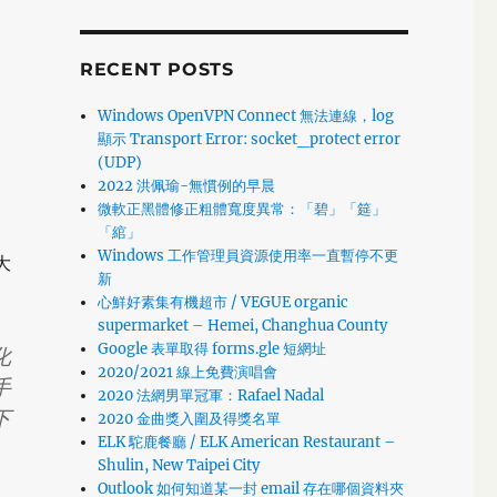
RECENT POSTS
Windows OpenVPN Connect 無法連線，log
顯示 Transport Error: socket_protect error
(UDP)
2022 洪佩瑜-無慣例的早晨
微軟正黑體修正粗體寬度異常：「碧」「筵」
「綰」
Windows 工作管理員資源使用率一直暫停不更
大
新
心鮮好素集有機超市 / VEGUE organic
supermarket – Hemei, Changhua County
Google 表單取得 forms.gle 短網址
化
2020/2021 線上免費演唱會
手
2020 法網男單冠軍：Rafael Nadal
下
2020 金曲獎入圍及得獎名單
ELK 駝鹿餐廳 / ELK American Restaurant –
Shulin, New Taipei City
Outlook 如何知道某一封 email 存在哪個資料夾