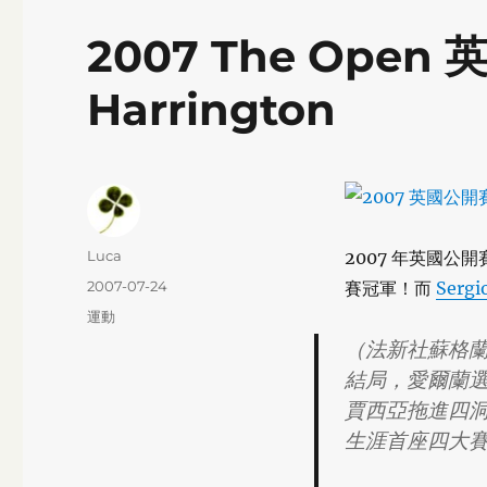
2007 The Open
Harrington
Author
Luca
2007 年英國公
Posted
2007-07-24
賽冠軍！而
Sergi
on
Categories
運動
（法新社蘇格
結局，愛爾蘭
賈西亞拖進四
生涯首座四大