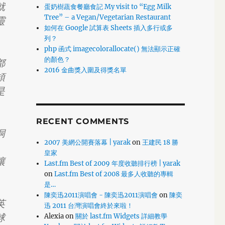
就
蛋奶樹蔬食餐廳食記 My visit to “Egg Milk
Tree” – a Vegan/Vegetarian Restaurant
靈
如何在 Google 試算表 Sheets 插入多行或多
列？
php 函式 imagecolorallocate() 無法顯示正確
的顏色？
都
2016 金曲獎入圍及得獎名單
頓
是
RECENT COMMENTS
洞
2007 美網公開賽落幕 | yarak
on
王建民 18 勝
皇家
讓
Last.fm Best of 2009 年度收聽排行榜 | yarak
on
Last.fm Best of 2008 最多人收聽的專輯
是…
陳奕迅2011演唱會 - 陳奕迅2011演唱會
on
陳奕
英
迅 2011 台灣演唱會終於來啦！
球
Alexia
on
關於 last.fm Widgets 詳細教學