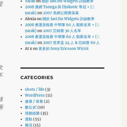
Yarak
on
關於 last.fm Widgets 詳細教學
是
2008 澳網 Tsonga 與 Djokovic 爭冠 + [::
yarak]
on
2007 美網公開賽落幕
Alexia
on
關於 last.fm Widgets 詳細教學
2008 奧運資格賽 中華隊 60 人 觀察名單 + [::
yarak]
on
2007 亞錦賽 30 人名單
2008 奧運資格賽 中華隊 60 人 觀察名單 + [::
yarak]
on
2007 世界盃 24 人 & 亞錦賽 60 人
At x
on
更多的 Sony Ericsson W910i
次
不
CATEGORIES
shots / life
(3)
WordPress
(11)
錄
健康 / 保養
(2)
兩
數位3C
(10)
視聽娛樂
(35)
運動
(55)
雜項
(15)