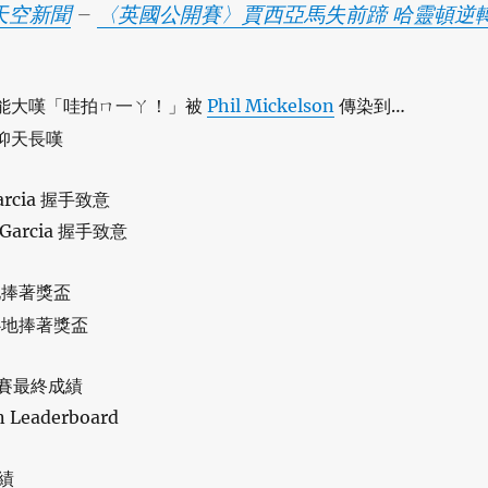
 天空新聞
–
〈英國公開賽〉賈西亞馬失前蹄 哈靈頓逆
ía 只能大嘆「哇拍ㄇ一ㄚ！」被
Phil Mickelson
傳染到…
Garcia 握手致意
心地捧著獎盃
開賽最終成績
績