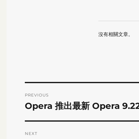
沒有相關文章。
Post
PREVIOUS
navigation
Opera 推出最新 Opera 9.2
Previous
post:
NEXT