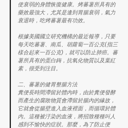
使衰弱的身體恢復健康。烤蕃薯所具有的
藥效最強大，尤其是逢到胃腸衰弱，氣力
衰退時，吃烤蕃薯最有功效。
根據美國國立研究機構的最近報導，只要
每天吃蕃薯、南瓜、胡蘿蔔一百公克(指三
樣合起來一百公克)，就可以防止肺癌。蕃
薯所具有的蛋白鋂，抗氧化物質以及葉紅
素，很受到注目。
二、蕃薯的健胃整腸方法
糞便長時間滯留於體內時，由於糞便發酵
而產生的腐敗物質會滯留於腸內的緣故，
它就會從腸壁進入血液裡面，而循環於體
內。這種被汙染的血液，將招致種種叫人
感到不愉快的症狀。那麼，為了防止便