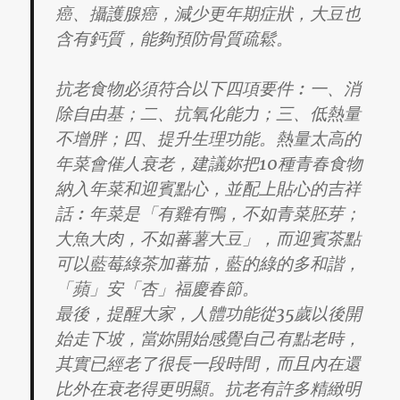
癌、攝護腺癌，減少更年期症狀，大豆也
含有鈣質，能夠預防骨質疏鬆。
抗老食物必須符合以下四項要件︰一、消
除自由基；二、抗氧化能力；三、低熱量
不增胖；四、提升生理功能。熱量太高的
年菜會催人衰老，建議妳把10種青春食物
納入年菜和迎賓點心，並配上貼心的吉祥
話︰年菜是「有雞有鴨，不如青菜胚芽；
大魚大肉，不如蕃薯大豆」，而迎賓茶點
可以藍莓綠茶加蕃茄，藍的綠的多和諧，
「蘋」安「杏」福慶春節。
最後，提醒大家，人體功能從35歲以後開
始走下坡，當妳開始感覺自己有點老時，
其實已經老了很長一段時間，而且內在還
比外在衰老得更明顯。抗老有許多精緻明