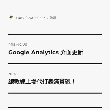
Author
Posted
Categories
Luca
2007-05-13
雜項
on
Post
PREVIOUS
navigation
Google Analytics 介面更新
Previous
post:
NEXT
總教練上場代打轟滿貫砲！
Next
post: