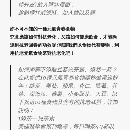
掉外皮)放入鹽缽裡面，
趁熱攪拌成泥狀。加入糖以及鹽。
妳不可不知的十種元氣青春食物
究竟應該如何對抗老化，又該如何健康飲食，才能夠
達到抗老回春的功效呢?就讓我們以食物代替藥物，利
用抗老元氣食物來對抗老化吧！
如何添壽不添皺且容光亮麗、煥然一新？
在此提供10種元氣青春食物讓妳健康過好
年︰綠茶、蕃茄、蘋果、杏仁、藍莓、芥
菜、深海魚、蕃薯、小麥胚芽、大豆。以
下就這10種食物及含有的抗老武器，詳加
說明︰
1綠茶—兒茶素
美國醫學會期刊報導，每日喝茶4.7杯以