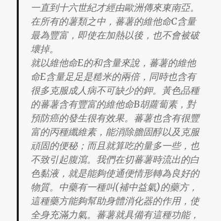
一直到十六世紀才經由歐洲傳來東南亞。
在所有的薯類之中，蕃薯的維他命C含量
最為豐富，即使在加熱以後，也不會被破
壞掉。
就以維他命E的和含量來說，蕃薯的維他
命E含量足足是糙米的兩倍，同時也含有
很多克服成人病不可缺少的鉀。黃色品種
的蕃薯含有豐富的維他命B胡蘿蔔素，對
預防癌的發生很有效果。蕃薯也含有很豐
富的丙種纖維素，能消除膽固醇以及克服
頑固的便秘；而且就算吃的量多一些，也
不致引起腹瀉。我們在切蕃薯時流出的白
色黏液，就是能夠使通便情形轉為良好的
物質。中藥有一種叫(補中益氣)的藥方，
這種藥方能夠幫助身體消化器的作用，使
全身充滿力氣。蕃薯就具備有這種功能，