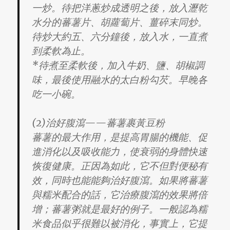
一炒。待把洋蔥炒成透明之後，放入瀝乾
水分的蕃薯片、胡蘿蔔片、薑碎末同炒。
待炒大約五、六分鐘後，放入水，一直煮
到柔軟為止。
*待煮至柔軟後，加入牛奶、鹽、胡椒調
味，最後使用融水的太白粉勾芡。早晚各
吃一小碗。
(2)治好腹瀉——蕃薯裹黃豆粉
蕃薯的最大作用，是提高胃腸的機能、促
進消化以及吸收能力，使衰弱的身體快速
恢復健康。正因為如此，它不但對便秘有
效，同時也能能夠治好腹瀉。如果將蕃薯
與糯米配合的話，它治療腹瀉的效果將倍
增；蕃薯粥就是最好的例子。一般認為糯
米食品似乎很難以被消化，事實上，它提