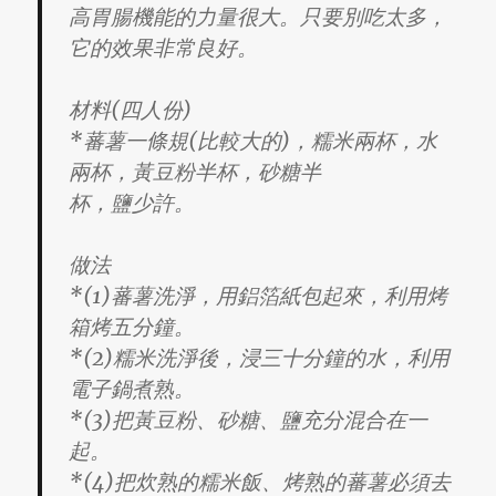
高胃腸機能的力量很大。只要別吃太多，
它的效果非常良好。
材料(四人份)
*蕃薯一條規(比較大的)，糯米兩杯，水
兩杯，黃豆粉半杯，砂糖半
杯，鹽少許。
做法
*(1)蕃薯洗淨，用鋁箔紙包起來，利用烤
箱烤五分鐘。
*(2)糯米洗淨後，浸三十分鐘的水，利用
電子鍋煮熟。
*(3)把黃豆粉、砂糖、鹽充分混合在一
起。
*(4)把炊熟的糯米飯、烤熟的蕃薯必須去