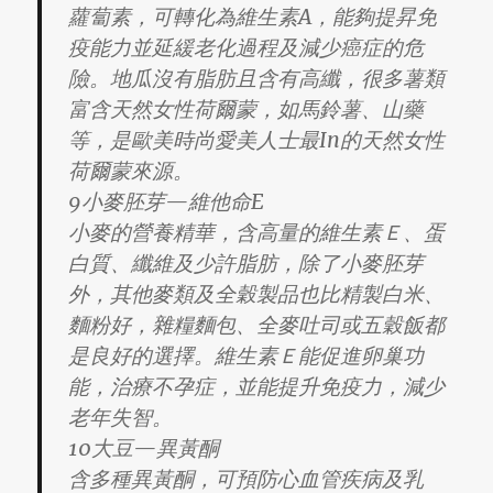
蘿蔔素，可轉化為維生素A，能夠提昇免
疫能力並延緩老化過程及減少癌症的危
險。地瓜沒有脂肪且含有高纖，很多薯類
富含天然女性荷爾蒙，如馬鈴薯、山藥
等，是歐美時尚愛美人士最In的天然女性
荷爾蒙來源。
9小麥胚芽—維他命E
小麥的營養精華，含高量的維生素Ｅ、蛋
白質、纖維及少許脂肪，除了小麥胚芽
外，其他麥類及全穀製品也比精製白米、
麵粉好，雜糧麵包、全麥吐司或五穀飯都
是良好的選擇。維生素Ｅ能促進卵巢功
能，治療不孕症，並能提升免疫力，減少
老年失智。
10大豆—異黃酮
含多種異黃酮，可預防心血管疾病及乳