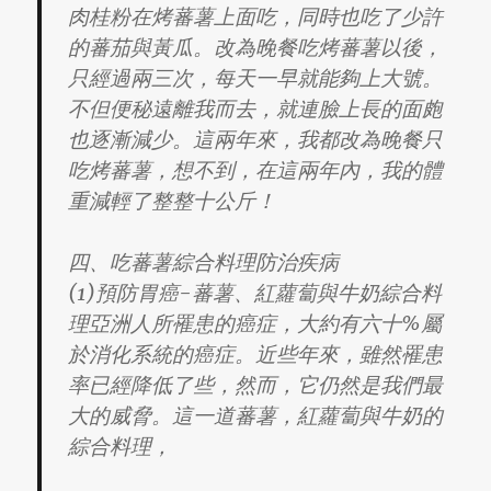
肉桂粉在烤蕃薯上面吃，同時也吃了少許
的蕃茄與黃瓜。改為晚餐吃烤蕃薯以後，
只經過兩三次，每天一早就能夠上大號。
不但便秘遠離我而去，就連臉上長的面皰
也逐漸減少。這兩年來，我都改為晚餐只
吃烤蕃薯，想不到，在這兩年內，我的體
重減輕了整整十公斤！
四、吃蕃薯綜合料理防治疾病
(1)預防胃癌-蕃薯、紅蘿蔔與牛奶綜合料
理亞洲人所罹患的癌症，大約有六十%屬
於消化系統的癌症。近些年來，雖然罹患
率已經降低了些，然而，它仍然是我們最
大的威脅。這一道蕃薯，紅蘿蔔與牛奶的
綜合料理，