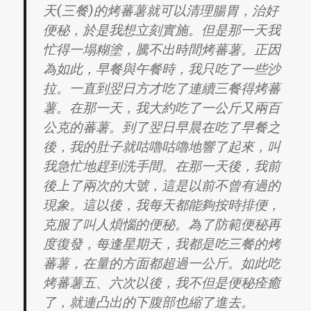
天(三餐)的烤蕃薯就可以清理腸胃，治好
便秘，於是我想立刻實施。但是那一天我
忙得一塌糊塗，騰不出時間烤蕃薯。正因
為如此，早餐與午餐時，我只吃了一些沙
拉。一直到翌日方才吃了連續三餐得烤蕃
薯。在那一天，我大約吃了一公斤又兩百
公克的蕃薯。到了翌日早晨在吃了早餐之
後，我的肚子就咕嚕咕嚕地響了起來，叫
我急忙地趕到洗手間。在那一天後，我前
後上了兩次的大號，這是以前不曾有過的
現象。這以後，我每天都能夠按時排便，
克服了叫人煩惱的便秘。為了防範便秘再
度復發，每逢星期天，我都是吃三餐的烤
蕃薯，在量的方面都超過一公斤。如此吃
烤蕃薯五、六次以後，我不但是便秘痊癒
了，就連凸出的下腹部也縮了進去。