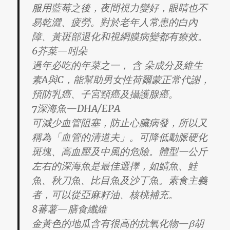
服用藍莓之後，夜間視力變好，眼睛也不
易乾澀、疲勞。對於老年人常患的白內
障、黃斑部退化和視網膜病變都有療效。
6芥菜—吲朵
過年必吃的年菜之一， 含 朵成分及維生
素A與C，能幫助男女性荷爾蒙正常代謝，
預防乳癌、子宮頸癌及攝護腺癌。
7深海魚—DHA/EPA
可減少血管阻塞，防止心臟病發，所以又
稱為「血管的清道夫」。可降低動脈硬化
斑塊、高血壓及中風的危險。體型一公斤
左右的深海魚是最佳選擇，如鯖魚、鮭
魚、秋刀魚、比目魚及沙丁魚。素食主義
者，可以從亞麻籽油、核桃補充。
8蕃薯—膳食纖維
金黃色的地瓜含有很高的抗氧化物—β胡