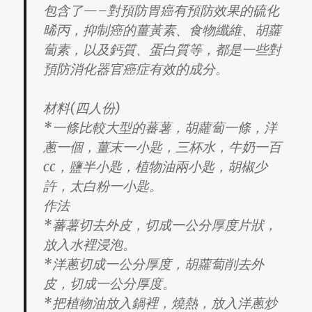
包含了—–對預防胃癌有預防效果的硫化
晞丙，抑制癌的薑黃素、食物纖維、胡蘿
蔔素，以及鈣質、蛋白質等，都是一些對
預防消化器官癌症有效的成分。
材料(四人份)
*一條比較大型的蕃薯，胡蘿蔔一條，洋
蔥一個，薑末一小匙，三杯水，牛奶一百
cc，鹽半小匙，植物油兩小匙，胡椒少
許，太白粉一小匙。
作法
*蕃薯切去外皮，切成一公分厚度片狀，
放入水裡浸泡。
*洋蔥切成一公分厚度，胡蘿蔔削去外
皮，切成一公分厚度。
*把植物油放入鍋裡，燒熱，放入洋蔥炒