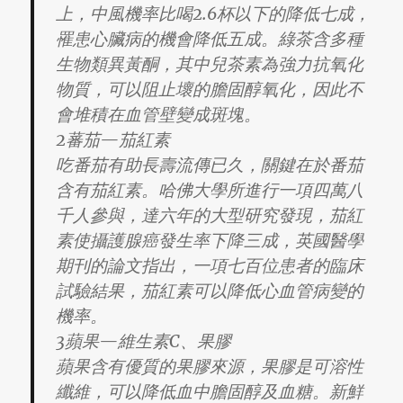
上，中風機率比喝2.6杯以下的降低七成，
罹患心臟病的機會降低五成。綠茶含多種
生物類異黃酮，其中兒茶素為強力抗氧化
物質，可以阻止壞的膽固醇氧化，因此不
會堆積在血管壁變成斑塊。
2蕃茄—茄紅素
吃番茄有助長壽流傳已久，關鍵在於番茄
含有茄紅素。哈佛大學所進行一項四萬八
千人參與，達六年的大型研究發現，茄紅
素使攝護腺癌發生率下降三成，英國醫學
期刊的論文指出，一項七百位患者的臨床
試驗結果，茄紅素可以降低心血管病變的
機率。
3蘋果—維生素C、果膠
蘋果含有優質的果膠來源，果膠是可溶性
纖維，可以降低血中膽固醇及血糖。新鮮