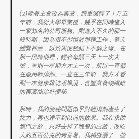
(2)晚餐主食改為蕃薯，體重減輕了十斤五
年前，我從大學畢業後，幾乎在同時進入
一家知名的公司服務。剛進入不久的那一
段時期，因為很不習慣於那種工作，整天
繃緊神經，以致與便秘結下不解之緣。在
那一段時期裡，輕者每隔三天上一次大
號，重則一星期方才上一次，所以一直都
在服用輕瀉劑。一直在三年前，我方才看
到一本健康雜誌報導說，含豐富食物纖維
的蕃薯能治好便秘。
那時，我的便秘問題似乎對輕瀉劑產生了
抗力，再也達不到以前的效果。我在求助
無門之餘，只好去掉了晚餐的白飯，改吃
大約五百公克的烤蕃薯。我稍微灑了一些