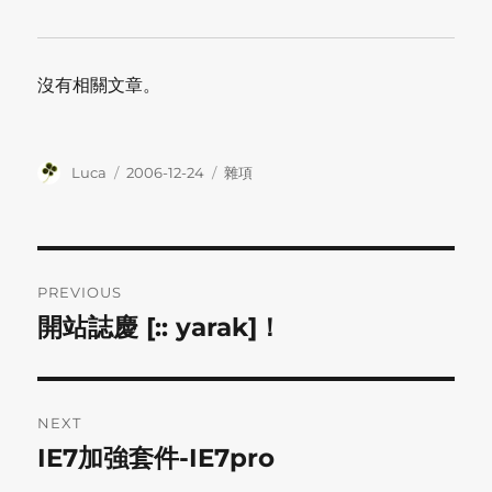
沒有相關文章。
Author
Posted
Categories
Luca
2006-12-24
雜項
on
Post
PREVIOUS
navigation
開站誌慶 [:: yarak]！
Previous
post:
NEXT
IE7加強套件-IE7pro
Next
post: