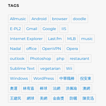
TAGS
Allmusic
Android
browser
doodle
E-PL2
Gmail
Google
IIS
Internet Explorer
Last.fm
MLB
music
Nadal
office
OpenVPN
Opera
outlook
Photoshop
php
restaurant
Sublime Text
vegetarian
Wii
Windows
WordPress
中華職棒
倪安東
奧運
林宥嘉
棒球
法網
洪佩瑜
澳網
王建民
網球
美網
金曲獎
防曬
陳奕迅