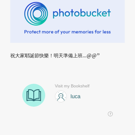
祝大家耶誕節快樂！明天準備上班…@@”