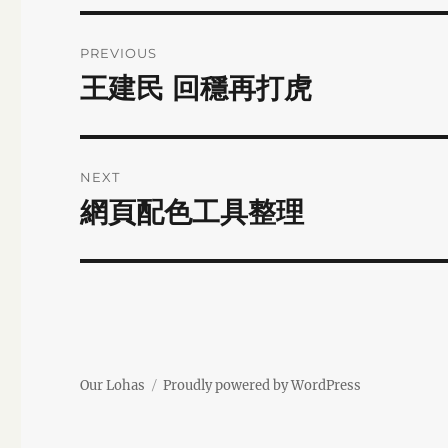
Post
PREVIOUS
navigation
王建民 回穩再打虎
Previous
post:
NEXT
網頁配色工具整理
Next
post:
Our Lohas
Proudly powered by WordPress