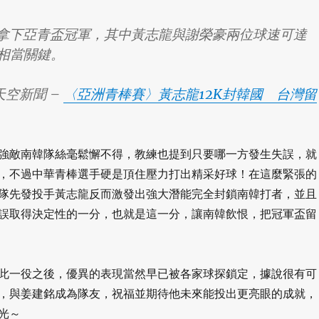
次拿下亞青盃冠軍，其中黃志龍與謝榮豪兩位球速可達
手相當關鍵。
天空新聞 –
〈亞洲青棒賽〉黃志龍12K封韓國 台灣留
強敵南韓隊絲毫鬆懈不得，教練也提到只要哪一方發生失誤，就
，不過中華青棒選手硬是頂住壓力打出精采好球！在這麼緊張的
隊先發投手黃志龍反而激發出強大潛能完全封鎖南韓打者，並且
誤取得決定性的一分，也就是這一分，讓南韓飲恨，把冠軍盃留
此一役之後，優異的表現當然早已被各家球探鎖定，據說很有可
，與姜建銘成為隊友，祝福並期待他未來能投出更亮眼的成就，
光～