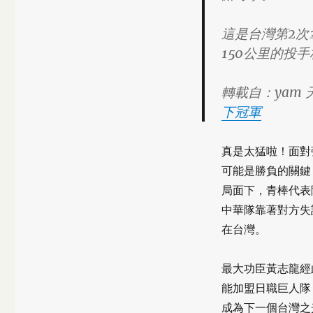
這是台灣第2
150公里的投
轉載自：yam 
下冠軍
真是太猛啦！面對
可能是勝負的關鍵
局面下，青棒代表
中華隊靠著對方失
在台灣。
最大功臣黃志龍經
能加盟日職巨人隊
成為下一個台灣之