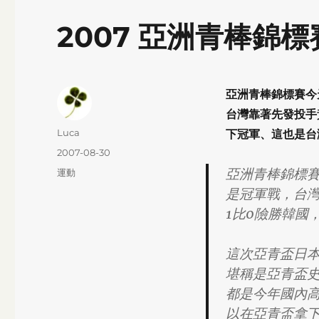
2007 亞洲青棒錦標
亞洲青棒錦標賽今
台灣靠著先發投手
Author
Luca
下冠軍、這也是台
Posted
2007-08-30
on
亞洲青棒錦標賽
Categories
運動
是冠軍戰，台灣
1比0險勝韓國
這次亞青盃日
堪稱是亞青盃
都是今年國內
以在亞青盃拿下