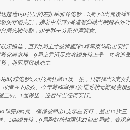
速超過150公里的左投陳雅各先發，2局下2出局後韓
發失守備失誤，接著中華隊7番連智淵敲出關鍵右外
助台灣先馳得點，投手戰中分數相當寶貴。
狀況極佳，直到7局上才被韓國隊2棒寓東均敲出安打
雙殺化解危機。9局上尹滔炅靠著觸身球上壘，接著游
雙殺，將冠軍留給地主。
用84球先發6又1/3局狂飆11次三振，只被揮出2支安
)，可惜吞下敗投。今年韓國職棒2次選秀狀元鄭粲憲後
出3個三振、1個保送，沒被揮出任何安打。
09球完封9局，僅僅被擊出1支零星安打，飆出12次三
送、1個觸身球，9局剛好給韓國隊27個出局數，表現