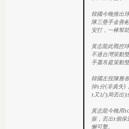
韓國今晚推出球
隊三壘手金善彬
安打，一棒幫
黃志龍此戰控球
不過台灣策動
手蕭帛庭策動
韓國左投陳雅各
掉1分(非責失
1又2/3局丟
黃志龍今晚用1
振，丟出1個保
懈可擊。