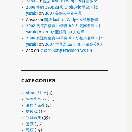
Yarak
on
關於 last.fm Widgets 詳細教學
2008 澳網 Tsonga 與 Djokovic 爭冠 + [::
yarak]
on
2007 美網公開賽落幕
Alexia
on
關於 last.fm Widgets 詳細教學
2008 奧運資格賽 中華隊 60 人 觀察名單 + [::
yarak]
on
2007 亞錦賽 30 人名單
2008 奧運資格賽 中華隊 60 人 觀察名單 + [::
yarak]
on
2007 世界盃 24 人 & 亞錦賽 60 人
At x
on
更多的 Sony Ericsson W910i
CATEGORIES
shots / life
(3)
WordPress
(11)
健康 / 保養
(2)
數位3C
(10)
視聽娛樂
(35)
運動
(55)
雜項
(15)