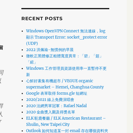
RECENT POSTS
Windows OpenVPN Connect 無法連線，log
顯示 Transport Error: socket_protect error
(UDP)
留
2022 洪佩瑜-無慣例的早晨
微軟正黑體修正粗體寬度異常：「碧」「筵」
「綰」
Windows 工作管理員資源使用率一直暫停不更
同
新
以
心鮮好素集有機超市 / VEGUE organic
supermarket – Hemei, Changhua County
Google 表單取得 forms.gle 短網址
2020/2021 線上免費演唱會
群
2020 法網男單冠軍：Rafael Nadal
2020 金曲獎入圍及得獎名單
人
ELK 駝鹿餐廳 / ELK American Restaurant –
可
Shulin, New Taipei City
Outlook 如何知道某一封 email 存在哪個資料夾