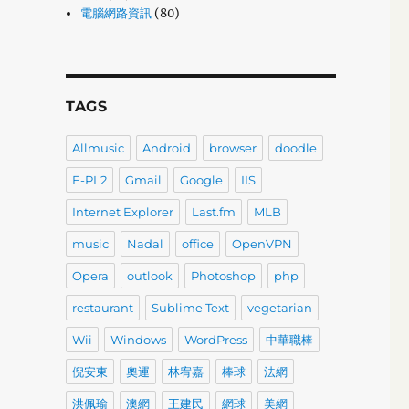
電腦網路資訊
(80)
TAGS
Allmusic
Android
browser
doodle
E-PL2
Gmail
Google
IIS
Internet Explorer
Last.fm
MLB
music
Nadal
office
OpenVPN
Opera
outlook
Photoshop
php
restaurant
Sublime Text
vegetarian
Wii
Windows
WordPress
中華職棒
倪安東
奧運
林宥嘉
棒球
法網
洪佩瑜
澳網
王建民
網球
美網