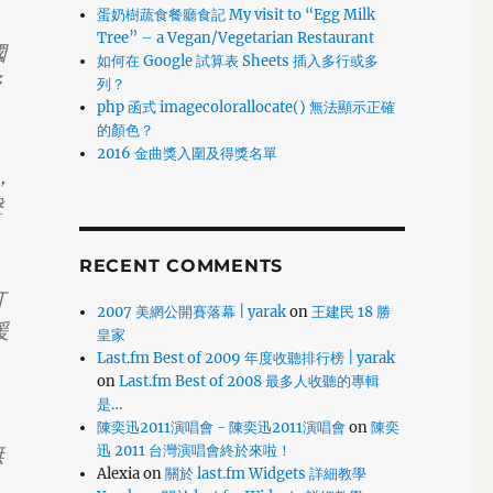
蛋奶樹蔬食餐廳食記 My visit to “Egg Milk
Tree” – a Vegan/Vegetarian Restaurant
國
如何在 Google 試算表 Sheets 插入多行或多
野
列？
php 函式 imagecolorallocate() 無法顯示正確
的顏色？
2016 金曲獎入圍及得獎名單
，
擊
RECENT COMMENTS
打
2007 美網公開賽落幕 | yarak
on
王建民 18 勝
援
皇家
Last.fm Best of 2009 年度收聽排行榜 | yarak
on
Last.fm Best of 2008 最多人收聽的專輯
是…
陳奕迅2011演唱會 - 陳奕迅2011演唱會
on
陳奕
無
迅 2011 台灣演唱會終於來啦！
Alexia
on
關於 last.fm Widgets 詳細教學