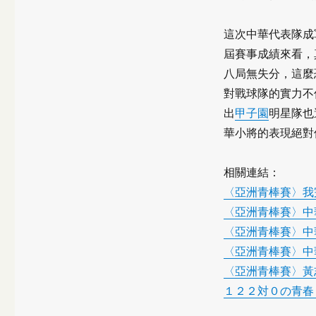
這次中華代表隊成
屆賽事成績來看，
八局無失分，這麼
對戰球隊的實力不
出
甲子園
明星隊也
華小將的表現絕對
相關連結：
〈亞洲青棒賽〉我
〈亞洲青棒賽〉中
〈亞洲青棒賽〉中
〈亞洲青棒賽〉中
〈亞洲青棒賽〉黃
１２２対０の青春