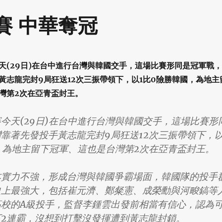
賽 中華奪冠
天(29日)在台中進行台灣與韓國交手，這場比賽形同是冠軍戰，
黃志龍完封9局狂送12次三振帶領下，以1比0險勝韓國，為地主
灣第2次在亞青盃封王。
今天(29日)在台中進行台灣與韓國交手，這場比賽形
靠著先發投手黃志龍完封9局狂送12次三振帶領下，
，為地主留下冠軍、這也是台灣第2次在亞青盃封王。
本實力不強，形成台灣與韓國爭霸場面，韓國隊的投手
史上最強大，包括崔元濟、鄭粲憲、成榮勳與河畯鎬等
高校的A級投手，監督李鍾雲出發前相當有信心，認為
2連霸，沒想到打擊沒發揮遭到黃志龍封鎖。