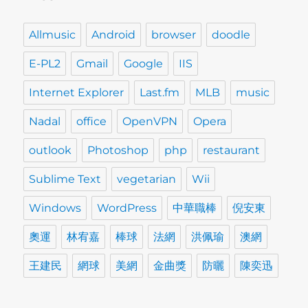
Allmusic
Android
browser
doodle
E-PL2
Gmail
Google
IIS
Internet Explorer
Last.fm
MLB
music
Nadal
office
OpenVPN
Opera
outlook
Photoshop
php
restaurant
Sublime Text
vegetarian
Wii
Windows
WordPress
中華職棒
倪安東
奧運
林宥嘉
棒球
法網
洪佩瑜
澳網
王建民
網球
美網
金曲獎
防曬
陳奕迅