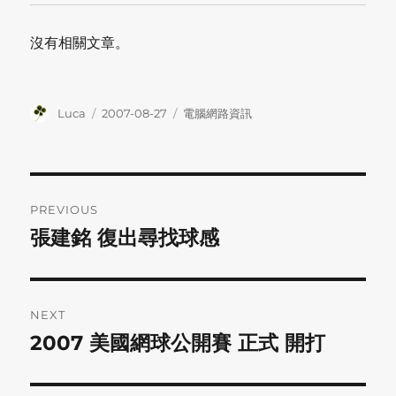
沒有相關文章。
Author
Posted
Categories
Luca
2007-08-27
電腦網路資訊
on
Post
PREVIOUS
navigation
張建銘 復出尋找球感
Previous
post:
NEXT
2007 美國網球公開賽 正式 開打
Next
post: