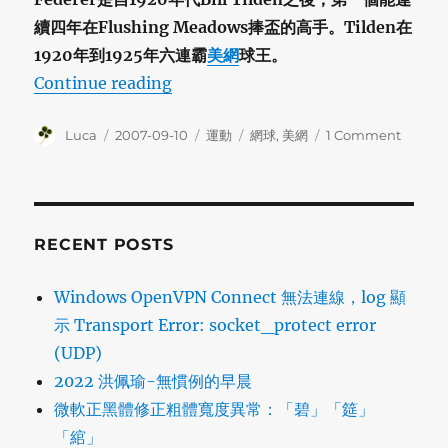
續四年在Flushing Meadows捧盃的高手。Tilden在
1920年到1925年六連霸
美網
球王。
“2007 美網公開賽落幕”
Continue reading
Author
Posted
Categories
Tags
on
Luca
2007-09-10
運動
網球
,
美網
1 Comment
on
2007
美
網
公
開
RECENT POSTS
賽
落
Windows OpenVPN Connect 無法連線，log 顯
幕
示 Transport Error: socket_protect error
(UDP)
2022 洪佩瑜-無慣例的早晨
微軟正黑體修正粗體寬度異常：「碧」「筵」
「綰」