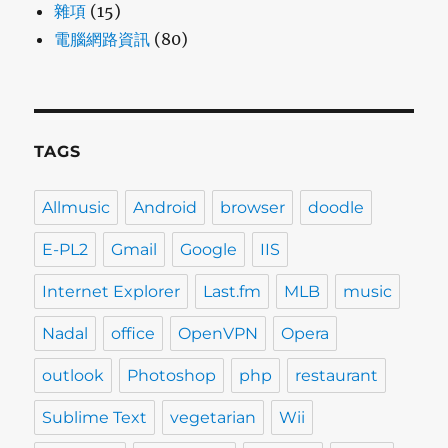
雜項
(15)
電腦網路資訊
(80)
TAGS
Allmusic
Android
browser
doodle
E-PL2
Gmail
Google
IIS
Internet Explorer
Last.fm
MLB
music
Nadal
office
OpenVPN
Opera
outlook
Photoshop
php
restaurant
Sublime Text
vegetarian
Wii