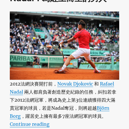
2012法網決賽開打前，
Novak Djokovic
和
Rafael
Nadal
兩人都肩負著創造歷史紀錄的任務，糾扣若拿
下2012法網冠軍，將成為史上第3位連續獲得四大滿
貫冠軍的球員，若是Nadal奪冠，則將超越
Björn
Borg
，躍居史上擁有最多7座法網冠軍的球員。
“2012 法網冠軍 Rafael Nadal：
Continue reading