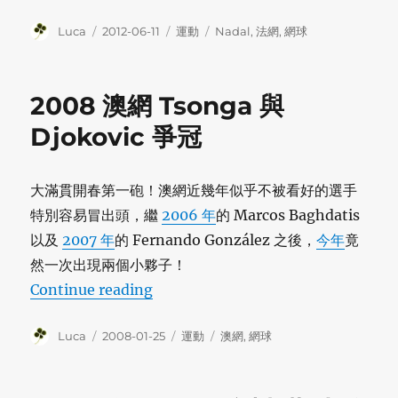
Author
Posted
Categories
Tags
Luca
2012-06-11
運動
Nadal
,
法網
,
網球
on
2008 澳網 Tsonga 與
Djokovic 爭冠
大滿貫開春第一砲！澳網近幾年似乎不被看好的選手
特別容易冒出頭，繼
2006 年
的 Marcos Baghdatis
以及
2007 年
的 Fernando González 之後，
今年
竟
然一次出現兩個小夥子！
“2008 澳網 Tsonga 與 Djokovic 爭
Continue reading
Author
Posted
Categories
Tags
Luca
2008-01-25
運動
澳網
,
網球
on