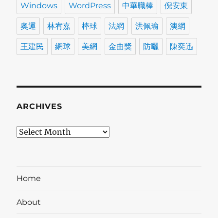
Windows
WordPress
中華職棒
倪安東
奧運
林宥嘉
棒球
法網
洪佩瑜
澳網
王建民
網球
美網
金曲獎
防曬
陳奕迅
ARCHIVES
Archives
Home
About